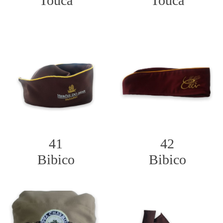
Touca
Touca
41
42
Bibico
Bibico