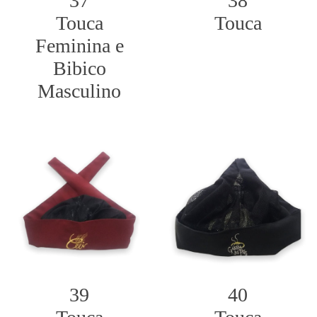
37
38
Touca
Touca
Feminina e
Bibico
Masculino
39
40